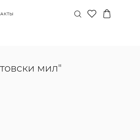
ТАКТЫ
товски мил"