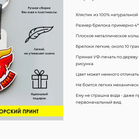
Хлястик из 100% натуральной
Размер брелока примерно 4*8
Плоское металлическое кольц
Брелоки легкие, около 10 гра
Прямая УФ-печать по дереву 
рисунка.
Цвет может немного отличать
Не боится легких механическ
Ему не страшна вода - даже 
первоначальный вид.