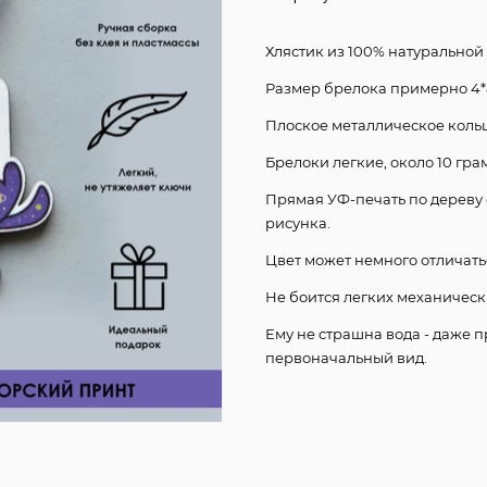
Хлястик из 100% натуральной
Размер брелока примерно 4*8
Плоское металлическое кольц
Брелоки легкие, около 10 гра
Прямая УФ-печать по дереву 
рисунка.
Цвет может немного отличать
Не боится легких механическ
Ему не страшна вода - даже 
первоначальный вид.