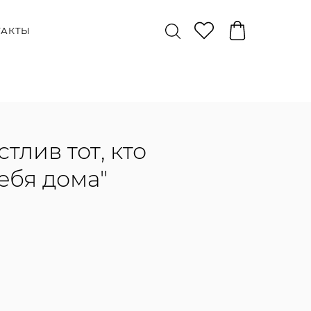
ТАКТЫ
тлив тот, кто
себя дома"