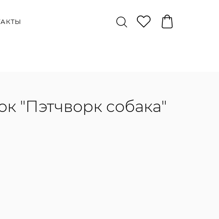
ТАКТЫ
к "Пэтчворк собака"