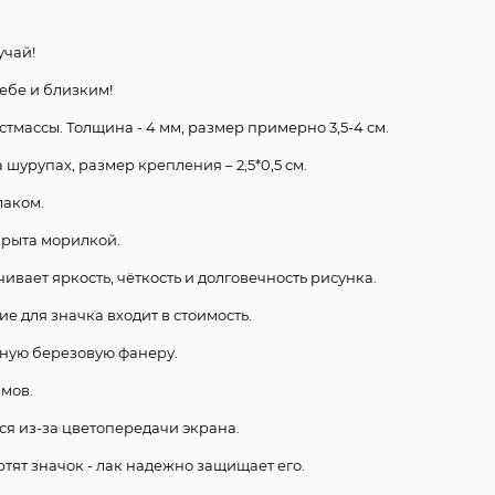
учай!
ебе и близким!
стмассы. Толщина - 4 мм, размер примерно 3,5-4 см.
шурупах, размер крепления – 2,5*0,5 см.
лаком.
крыта морилкой.
чивает яркость, чёткость и долговечность рисунка.
е для значка входит в стоимость.
нную березовую фанеру.
ммов.
ся из-за цветопередачи экрана.
ртят значок - лак надежно защищает его.