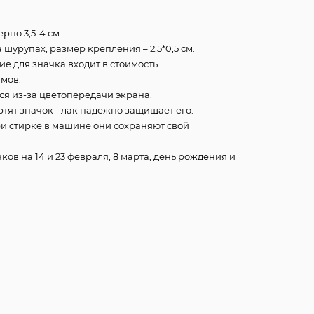
рно 3,5-4 см.
шурупах, размер крепления – 2,5*0,5 см.
е для значка входит в стоимость.
ммов.
ся из-за цветопередачи экрана.
ртят значок - лак надежно защищает его.
ри стирке в машине они сохраняют свой
ков на 14 и 23 февраля, 8 марта, день рождения и