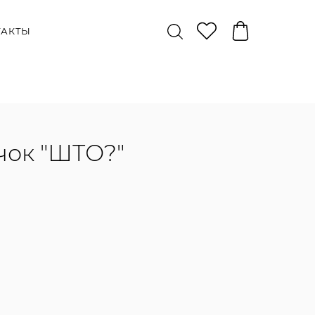
ТАКТЫ
чок "ШТО?"