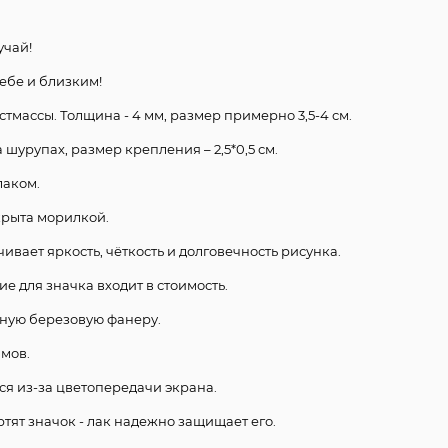
учай!
ебе и близким!
стмассы. Толщина - 4 мм, размер примерно 3,5-4 см.
шурупах, размер крепления – 2,5*0,5 см.
лаком.
крыта морилкой.
чивает яркость, чёткость и долговечность рисунка.
е для значка входит в стоимость.
нную березовую фанеру.
ммов.
ся из-за цветопередачи экрана.
ртят значок - лак надежно защищает его.