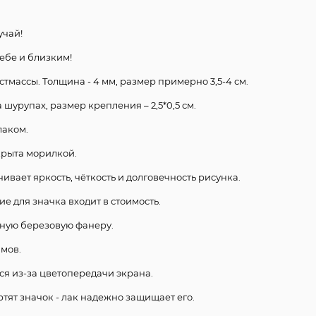
учай!
ебе и близким!
стмассы. Толщина - 4 мм, размер примерно 3,5-4 см.
шурупах, размер крепления – 2,5*0,5 см.
лаком.
крыта морилкой.
чивает яркость, чёткость и долговечность рисунка.
е для значка входит в стоимость.
нную березовую фанеру.
ммов.
ся из-за цветопередачи экрана.
ртят значок - лак надежно защищает его.