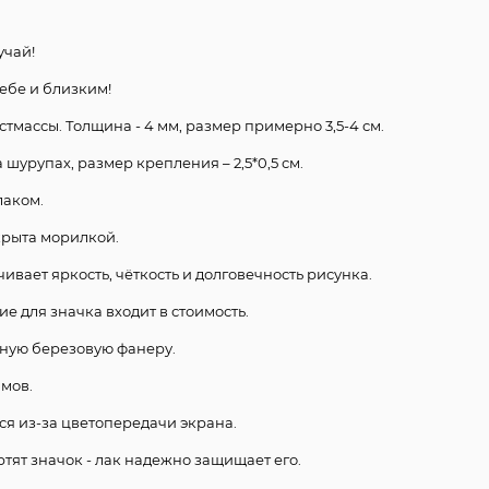
учай!
ебе и близким!
стмассы. Толщина - 4 мм, размер примерно 3,5-4 см.
шурупах, размер крепления – 2,5*0,5 см.
лаком.
крыта морилкой.
чивает яркость, чёткость и долговечность рисунка.
е для значка входит в стоимость.
нную березовую фанеру.
ммов.
ся из-за цветопередачи экрана.
ртят значок - лак надежно защищает его.