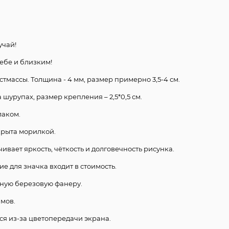
учай!
ебе и близким!
стмассы. Толщина - 4 мм, размер примерно 3,5-4 см.
шурупах, размер крепления – 2,5*0,5 см.
лаком.
крыта морилкой.
чивает яркость, чёткость и долговечность рисунка.
е для значка входит в стоимость.
нную березовую фанеру.
ммов.
ся из-за цветопередачи экрана.