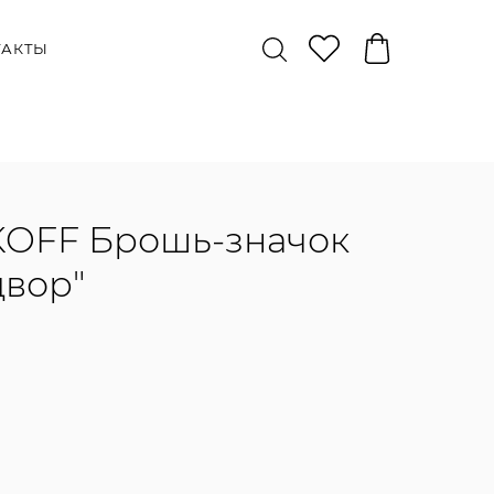
ТАКТЫ
OFF Брошь-значок
двор"