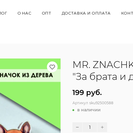
ЛОГ
О НАС
ОПТ
ДОСТАВКА И ОПЛАТА
КОН
MR. ZNACHK
"За брата и 
199 руб.
Артикул
sku92500588
в наличии