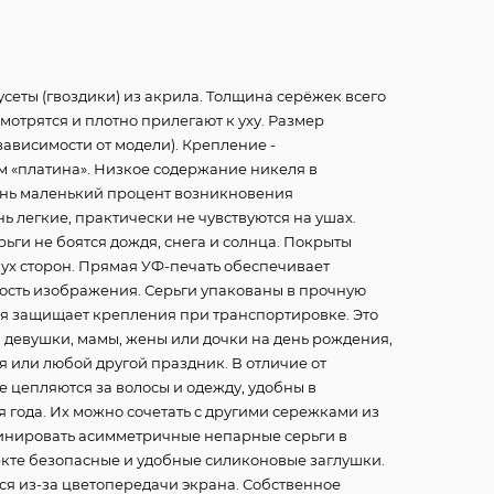
сеты (гвоздики) из акрила. Толщина серёжек всего
смотрятся и плотно прилегают к уху. Размер
в зависимости от модели). Крепление -
м «платина». Низкое содержание никеля в
нь маленький процент возникновения
ь легкие, практически не чувствуются на ушах.
ьги не боятся дождя, снега и солнца. Покрыты
ух сторон. Прямая УФ-печать обеспечивает
чность изображения. Серьги упакованы в прочную
ая защищает крепления при транспортировке. Это
, девушки, мамы, жены или дочки на день рождения,
ля или любой другой праздник. В отличие от
е цепляются за волосы и одежду, удобны в
 года. Их можно сочетать с другими сережками из
инировать асимметричные непарные серьги в
кте безопасные и удобные силиконовые заглушки.
ся из-за цветопередачи экрана. Собственное