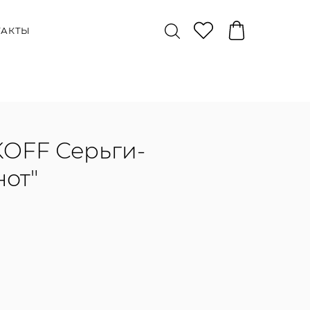
ТАКТЫ
OFF Серьги-
нот"