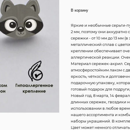
В корзину
Яркие и необычные серьги-пу
2 мм, поэтому они аккуратно 
сережки - от 10 мм до 13 мм (
металлический сплав с цвето
креплении обеспечивает оче
аллергической реакции. Очен
Материал сережек-акрил. Сер
атмосферостойким лаком с дв
яркость, чёткость и долгове
подарочную упаковку, котор
готовый подарок для подруги
Новый год, 8 марта, 14 февра
длинных сережек, гвоздики н
использовании в любое время
нашего ассортимента и комб
наборы украшений. В компле
Цвет может немного отличать