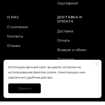
Сертификат
О НАС
ДОСТАВКА И
ОПЛАТА
О компании
Доставка
Контакты
Оплата
Отзывы
Возврат и обмен
Политика
конфиденциальности
Используя данный сайт, вы даете согласие на
использование файлов cookie, помогающих нам
Публичная оферта
сделать его удобнее для вас.
Принять
https://top-fwz1.mail.ru/tracker?id=3245123;e=RG%3A/trg-