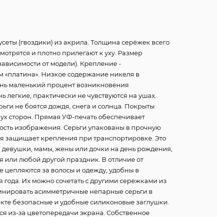
сеты (гвоздики) из акрила. Толщина серёжек всего
смотрятся и плотно прилегают к уху. Размер
в зависимости от модели). Крепление -
м «платина». Низкое содержание никеля в
нь маленький процент возникновения
ь легкие, практически не чувствуются на ушах.
ьги не боятся дождя, снега и солнца. Покрыты
ух сторон. Прямая УФ-печать обеспечивает
чность изображения. Серьги упакованы в прочную
ая защищает крепления при транспортировке. Это
, девушки, мамы, жены или дочки на день рождения,
ля или любой другой праздник. В отличие от
е цепляются за волосы и одежду, удобны в
 года. Их можно сочетать с другими сережками из
инировать асимметричные непарные серьги в
кте безопасные и удобные силиконовые заглушки.
ся из-за цветопередачи экрана. Собственное