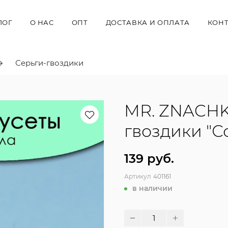
ЛОГ
О НАС
ОПТ
ДОСТАВКА И ОПЛАТА
КОН
Серьги-гвоздики
MR. ZNACHK
гвоздики "С
139 руб.
Артикул
401161
в наличии