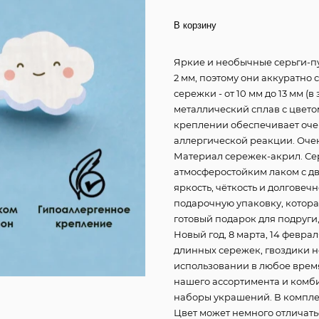
В корзину
Яркие и необычные серьги-пу
2 мм, поэтому они аккуратно 
сережки - от 10 мм до 13 мм (
металлический сплав с цвето
креплении обеспечивает оче
аллергической реакции. Очен
Материал сережек-акрил. Сер
атмосферостойким лаком с дв
яркость, чёткость и долгове
подарочную упаковку, котор
готовый подарок для подруги
Новый год, 8 марта, 14 февра
длинных сережек, гвоздики н
использовании в любое время
нашего ассортимента и комб
наборы украшений. В компле
Цвет может немного отличать