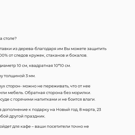
а столе?
тавки из дерева-благодаря им Вы можете защитить
0% от следов кружек, стаканов и бокалов.
иаметр 10 см, квадратная 10*10 см.
у толщиной 3 мм.
ух сторон- можно не переживать, что от нее
или мебель. Обратная сторона без морилки.
суде с горячими напитками и не боится влаги.
 дополнение к подарку на Новый год, 8 марта, 23
бой другой праздник.
ойдет для кафе – ваши посетители точно не