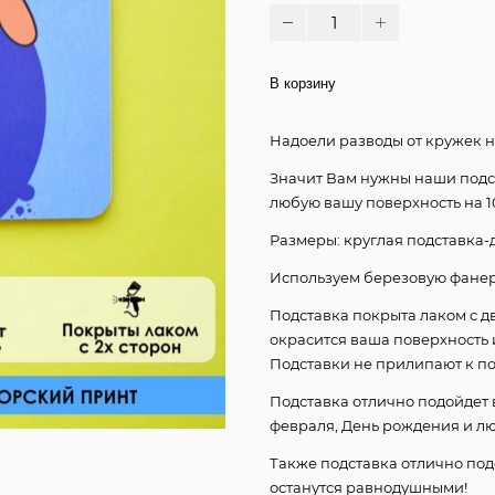
В корзину
Надоели разводы от кружек н
Значит Вам нужны наши подс
любую вашу поверхность на 10
Размеры: круглая подставка-д
Используем березовую фанер
Подставка покрыта лаком с дв
окрасится ваша поверхность 
Подставки не прилипают к по
Подставка отлично подойдет в
февраля, День рождения и лю
Также подставка отлично под
останутся равнодушными!