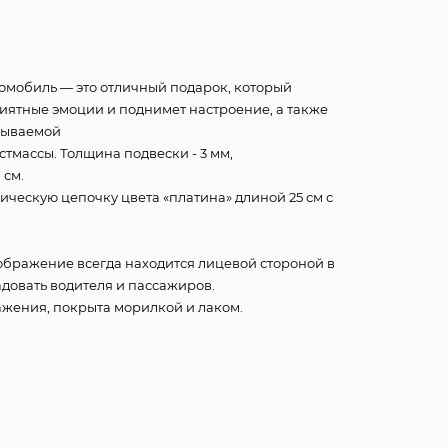
омобиль — это отличный подарок, который
иятные эмоции и поднимет настроение, а также
бываемой
стмассы. Толщина подвески - 3 мм,
 см.
ическую цепочку цвета «платина» длиной 25 см с
зображение всегда находится лицевой стороной в
адовать водителя и пассажиров.
ажения, покрыта морилкой и лаком.