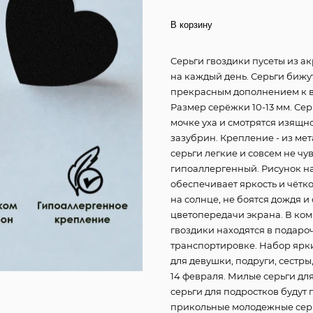
В корзину
Серьги гвоздики пусеты из а
на каждый день. Серьги биж
прекрасным дополнением к в
Размер серёжки 10-13 мм. Сер
мочке уха и смотрятся изящно
зазубрин. Крепление - из ме
серьги легкие и совсем не чу
гипоаллергенный. Рисунок н
обеспечивает яркость и чётк
на солнце, не боятся дождя и
цветопередачи экрана. В ком
гвоздики находятся в подаро
транспортировке. Набор ярк
для девушки, подруги, сестры
14 февраля. Милые серьги д
серьги для подростков будут
прикольные молодежные серьг