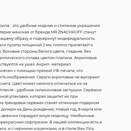
крила - это удобные модные и стильные украшения
утерия женская от бренда MR.ZNACHKOFF станут
ашему образу и подчеркнут индивидуальность.
ьги пусеты толщиной 2 мм, плотно прилегают к
. Боковые стороны белого цвета, гладкие, без
таллического сплава цветом платина. Акриловые
вствуются на ушах. Акрил- материал
анесен с помощью прямой УФ-печати, что
ость изображения. Серьги акриловые не выгорают
 снега. Цвет может немного отличаться из-за
плекте - удобные силиконовые заглушки. Серёжки
чной упаковке, которая защитит их при
их трендовых серёжек станет отличным подарком
, дочери на День рождения, Новый год, 8 марта или
ля девочки порадуют юную модницу. Необычные
 прекрасным сюрпризом. В нашей коллекции есть и
и, и с черными кошечками, и в стиле Ван Гога.