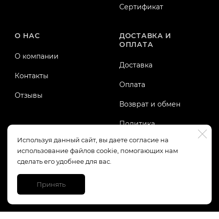
Сертификат
О НАС
ДОСТАВКА И
ОПЛАТА
О компании
Доставка
Контакты
Оплата
Отзывы
Возврат и обмен
Политика
конфиденциальности
Используя данный сайт, вы даете согласие на
использование файлов cookie, помогающих нам
Публичная оферта
сделать его удобнее для вас.
Принять
https://top-fwz1.mail.ru/tracker?id=3245123;e=RG%3A/trg-