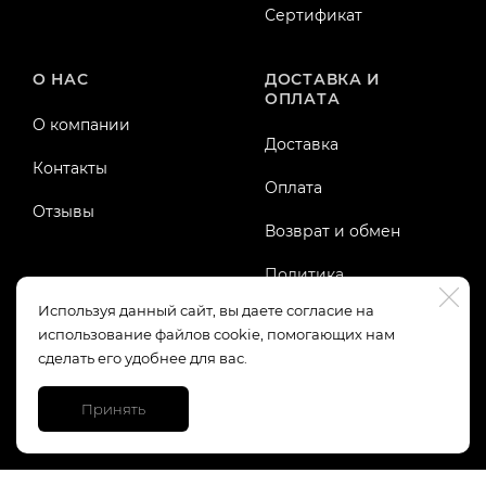
Сертификат
О НАС
ДОСТАВКА И
ОПЛАТА
О компании
Доставка
Контакты
Оплата
Отзывы
Возврат и обмен
Политика
конфиденциальности
Используя данный сайт, вы даете согласие на
использование файлов cookie, помогающих нам
Публичная оферта
сделать его удобнее для вас.
Принять
https://top-fwz1.mail.ru/tracker?id=3245123;e=RG%3A/trg-