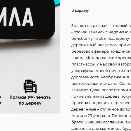
В корзину
Значки на рюкзак – готовый 
– это наш значок с надписью.
бейсболку, чтобы подчеркнут
деревянный размером пример
березовой фанеры толщиной 
лаком. Металлические креплен
пластмассы. У нас свой авто
ультрафиолетовой печати по д
долговечность изображения. 
цветопередачи экрана. Солнц
защитит. Даже после стирки
яркие значки из дерева покуп
Красивая подставка-креплени
деревянные – отличное допол
марта и 23 февраля. Пины зна
брату. В нашей коллекции вы
девочек и для мальчиков буд