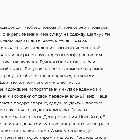
подарок для любого повода! А прикольный подарок
 Прикрепите значки на сумку, на одежду, шапку или
ь свою индивидуальность и стиль. Значок
но 4*3 см, изготовлен из высококачественной
4 мм и покрыт с двух сторон атмосферостойким
ия - на шурупах. Ручная сборка, без клея и
рский принт. Рисунок нанесен с помощью прямой
ереву, что обеспечивает яркость, чёткость и
Цвет может немного отличаться из-за
е и дождь не испортят значки - лак надежно их
 значки сохраняют свой первоначальный вид. Наши
ают в подарок парню, девушке, другу и подруге.
е для значка входит в комплект. Значки
нение к подарку на День рождения, Новый год, 8
чки и трендовая бижутерия понравятся и сестре, и
 найдете значки аниме. А милые значки для
ут приятными сувенирами к школе. Изготовлено в