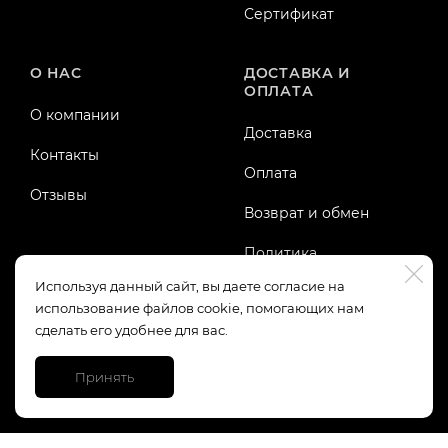
Сертификат
О НАС
ДОСТАВКА И
ОПЛАТА
О компании
Доставка
Контакты
Оплата
Отзывы
Возврат и обмен
Политика
конфиденциальности
Используя данный сайт, вы даете согласие на
использование файлов cookie, помогающих нам
Публичная оферта
сделать его удобнее для вас.
Принять
https://top-fwz1.mail.ru/tracker?id=3245123;e=RG%3A/trg-