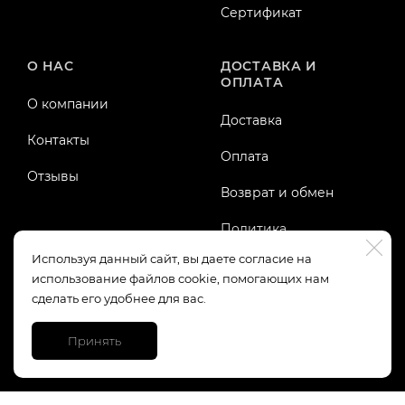
Сертификат
О НАС
ДОСТАВКА И
ОПЛАТА
О компании
Доставка
Контакты
Оплата
Отзывы
Возврат и обмен
Политика
конфиденциальности
Используя данный сайт, вы даете согласие на
использование файлов cookie, помогающих нам
Публичная оферта
сделать его удобнее для вас.
Принять
https://top-fwz1.mail.ru/tracker?id=3245123;e=RG%3A/trg-