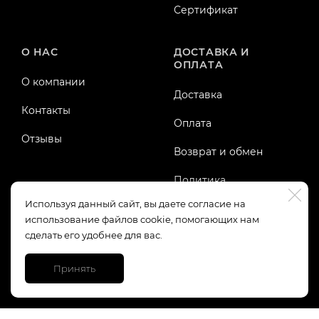
Сертификат
О НАС
ДОСТАВКА И
ОПЛАТА
О компании
Доставка
Контакты
Оплата
Отзывы
Возврат и обмен
Политика
конфиденциальности
Используя данный сайт, вы даете согласие на
использование файлов cookie, помогающих нам
Публичная оферта
сделать его удобнее для вас.
Принять
https://top-fwz1.mail.ru/tracker?id=3245123;e=RG%3A/trg-