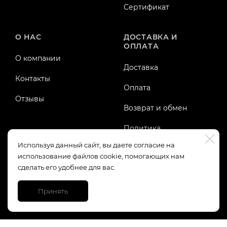
Сертификат
О НАС
ДОСТАВКА И
ОПЛАТА
О компании
Доставка
Контакты
Оплата
Отзывы
Возврат и обмен
Политика
конфиденциальности
Используя данный сайт, вы даете согласие на
использование файлов cookie, помогающих нам
Публичная оферта
сделать его удобнее для вас.
Принять
https://top-fwz1.mail.ru/tracker?id=3245123;e=RG%3A/trg-