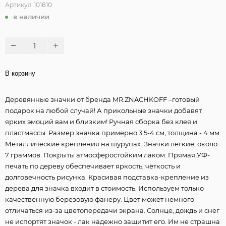
Артикул
101810
в наличии
В корзину
Деревянные значки от бренда MR.ZNACHKOFF –готовый
подарок на любой случай! А прикольные значки добавят
ярких эмоций вам и близким! Ручная сборка без клея и
пластмассы. Размер значка примерно 3,5-4 см, толщина - 4 мм.
Металлические крепления на шурупах. Значки легкие, около
7 граммов. Покрыты атмосферостойким лаком. Прямая УФ-
печать по дереву обеспечивает яркость, чёткость и
долговечность рисунка. Красивая подставка-крепление из
дерева для значка входит в стоимость. Используем только
качественную березовую фанеру. Цвет может немного
отличаться из-за цветопередачи экрана. Солнце, дождь и снег
не испортят значок - лак надежно защитит его. Им не страшна