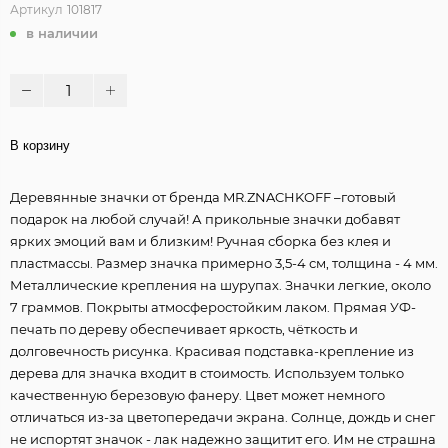
Артикул
101817
в наличии
В корзину
Деревянные значки от бренда MR.ZNACHKOFF –готовый
подарок на любой случай! А прикольные значки добавят
ярких эмоций вам и близким! Ручная сборка без клея и
пластмассы. Размер значка примерно 3,5-4 см, толщина - 4 мм.
Металлические крепления на шурупах. Значки легкие, около
7 граммов. Покрыты атмосферостойким лаком. Прямая УФ-
печать по дереву обеспечивает яркость, чёткость и
долговечность рисунка. Красивая подставка-крепление из
дерева для значка входит в стоимость. Используем только
качественную березовую фанеру. Цвет может немного
отличаться из-за цветопередачи экрана. Солнце, дождь и снег
не испортят значок - лак надежно защитит его. Им не страшна